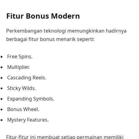
Fitur Bonus Modern
Perkembangan teknologi memungkinkan hadirnya
berbagai fitur bonus menarik seperti:
Free Spins.
Multiplier.
Cascading Reels.
Sticky Wilds.
Expanding Symbols.
Bonus Wheel.
Mystery Features.
Fitur-fitur ini membuat setiap permainan memiliki