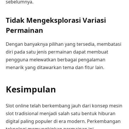
sebelumnya.
Tidak Mengeksplorasi Variasi
Permainan
Dengan banyaknya pilihan yang tersedia, membatasi
diri pada satu jenis permainan dapat membuat
pengguna melewatkan berbagai pengalaman
menarik yang ditawarkan tema dan fitur lain.
Kesimpulan
Slot online telah berkembang jauh dari konsep mesin
slot tradisional menjadi salah satu bentuk hiburan
digital paling populer di era modern. Perkembangan