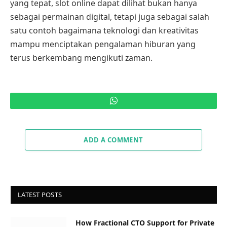
yang tepat, slot online dapat dilihat bukan hanya
sebagai permainan digital, tetapi juga sebagai salah
satu contoh bagaimana teknologi dan kreativitas
mampu menciptakan pengalaman hiburan yang
terus berkembang mengikuti zaman.
WhatsApp
ADD A COMMENT
LATEST POSTS
How Fractional CTO Support for Private