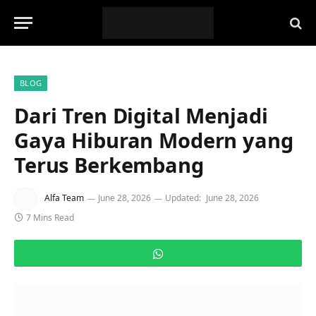
BLOG
Dari Tren Digital Menjadi
Gaya Hiburan Modern yang
Terus Berkembang
Alfa Team
June 28, 2026
Updated:
June 28, 2026
7 Mins Read