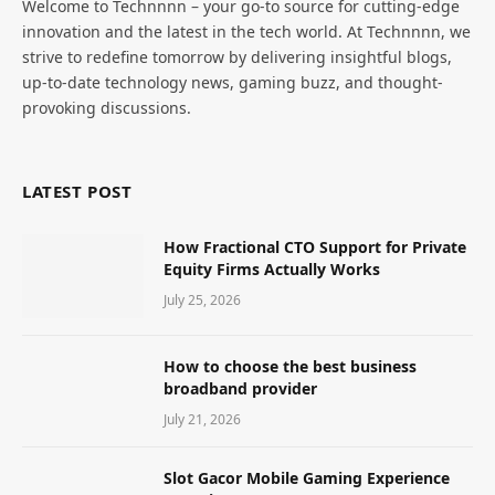
Welcome to Technnnn – your go-to source for cutting-edge
innovation and the latest in the tech world. At Technnnn, we
strive to redefine tomorrow by delivering insightful blogs,
up-to-date technology news, gaming buzz, and thought-
provoking discussions.
LATEST POST
How Fractional CTO Support for Private
Equity Firms Actually Works
July 25, 2026
How to choose the best business
broadband provider
July 21, 2026
Slot Gacor Mobile Gaming Experience