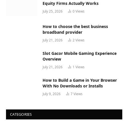
Equity Firms Actually Works
July 25, 2026
0
Views
How to choose the best business
broadband provider
July 21, 2026
2
Views
Slot Gacor Mobile Gaming Experience
Overview
July 21, 2026
1
Views
How to Build a Game in Your Browser
With No Downloads or Installs
July 9, 2026
7
Views
CATEGORIES