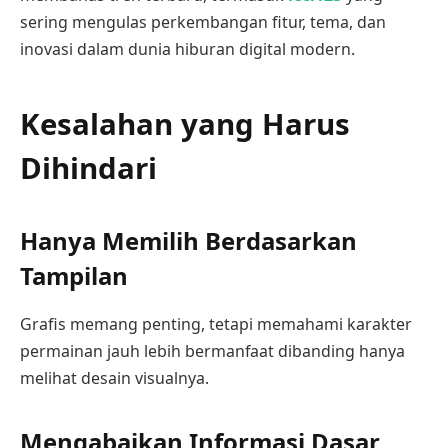
sering mengulas perkembangan fitur, tema, dan
inovasi dalam dunia hiburan digital modern.
Kesalahan yang Harus
Dihindari
Hanya Memilih Berdasarkan
Tampilan
Grafis memang penting, tetapi memahami karakter
permainan jauh lebih bermanfaat dibanding hanya
melihat desain visualnya.
Mengabaikan Informasi Dasar