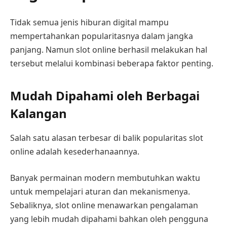
Tidak semua jenis hiburan digital mampu
mempertahankan popularitasnya dalam jangka
panjang. Namun slot online berhasil melakukan hal
tersebut melalui kombinasi beberapa faktor penting.
Mudah Dipahami oleh Berbagai
Kalangan
Salah satu alasan terbesar di balik popularitas slot
online adalah kesederhanaannya.
Banyak permainan modern membutuhkan waktu
untuk mempelajari aturan dan mekanismenya.
Sebaliknya, slot online menawarkan pengalaman
yang lebih mudah dipahami bahkan oleh pengguna