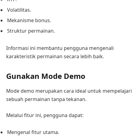
Volatilitas.
Mekanisme bonus.
Struktur permainan.
Informasi ini membantu pengguna mengenali
karakteristik permainan secara lebih baik.
Gunakan Mode Demo
Mode demo merupakan cara ideal untuk mempelajari
sebuah permainan tanpa tekanan.
Melalui fitur ini, pengguna dapat:
Mengenal fitur utama.